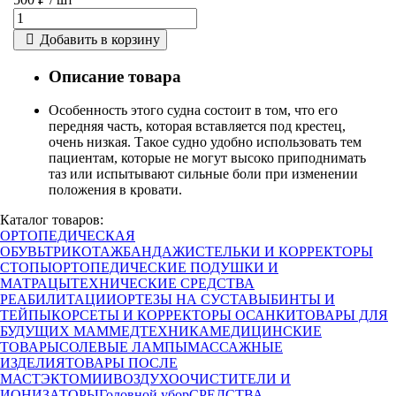
Добавить в корзину
Описание товара
Особенность этого судна состоит в том, что его
передняя часть, которая вставляется под крестец,
очень низкая. Такое судно удобно использовать тем
пациентам, которые не могут высоко приподнимать
таз или испытывают сильные боли при изменении
положения в кровати.
Каталог товаров:
ОРТОПЕДИЧЕСКАЯ
ОБУВЬ
ТРИКОТАЖ
БАНДАЖИ
СТЕЛЬКИ И КОРРЕКТОРЫ
СТОПЫ
ОРТОПЕДИЧЕСКИЕ ПОДУШКИ И
МАТРАЦЫ
ТЕХНИЧЕСКИЕ СРЕДСТВА
РЕАБИЛИТАЦИИ
ОРТЕЗЫ НА СУСТАВЫ
БИНТЫ И
ТЕЙПЫ
КОРСЕТЫ И КОРРЕКТОРЫ ОСАНКИ
ТОВАРЫ ДЛЯ
БУДУЩИХ МАМ
МЕДТЕХНИКА
МЕДИЦИНСКИЕ
ТОВАРЫ
СОЛЕВЫЕ ЛАМПЫ
МАССАЖНЫЕ
ИЗДЕЛИЯ
ТОВАРЫ ПОСЛЕ
МАСТЭКТОМИИ
ВОЗДУХООЧИСТИТЕЛИ И
ИОНИЗАТОРЫ
Головной убор
СРЕДСТВА