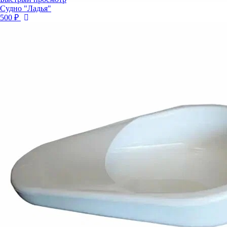
Судно "Ладья"
500 ₽