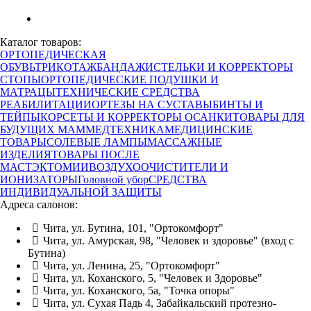
Каталог товаров:
ОРТОПЕДИЧЕСКАЯ
ОБУВЬ
ТРИКОТАЖ
БАНДАЖИ
СТЕЛЬКИ И КОРРЕКТОРЫ
СТОПЫ
ОРТОПЕДИЧЕСКИЕ ПОДУШКИ И
МАТРАЦЫ
ТЕХНИЧЕСКИЕ СРЕДСТВА
РЕАБИЛИТАЦИИ
ОРТЕЗЫ НА СУСТАВЫ
БИНТЫ И
ТЕЙПЫ
КОРСЕТЫ И КОРРЕКТОРЫ ОСАНКИ
ТОВАРЫ ДЛЯ
БУДУЩИХ МАМ
МЕДТЕХНИКА
МЕДИЦИНСКИЕ
ТОВАРЫ
СОЛЕВЫЕ ЛАМПЫ
МАССАЖНЫЕ
ИЗДЕЛИЯ
ТОВАРЫ ПОСЛЕ
МАСТЭКТОМИИ
ВОЗДУХООЧИСТИТЕЛИ И
ИОНИЗАТОРЫ
Головной убор
СРЕДСТВА
ИНДИВИДУАЛЬНОЙ ЗАЩИТЫ
Адреса салонов:
Чита, ул. Бутина, 101, "Ортокомфорт"
Чита, ул. Амурская, 98, "Человек и здоровье" (вход с
Бутина)
Чита, ул. Ленина, 25, "Ортокомфорт"
Чита, ул. Коханского, 5, "Человек и Здоровье"
Чита, ул. Коханского, 5а, "Точка опоры"
Чита, ул. Сухая Падь 4, Забайкальский протезно-