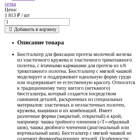
сетка
Цена:
1 813 ₽ /
шт
Добавить в корзину
Описание товара
Бюстгальтер для фиксации протеза молочной железы
из эластичного кружева и эластичного трикотажного
полотна, с втачными карманами для протеза из х/б
трикотажного полотна. Бюстгальтер с мягкой чашкой
моделирует и поддерживает идеальную форму груди
или подчеркивает ее естественную красоту. Относится
к традиционному типу шитого (нетканого)
бюстгальтера, который создается посредством
сшивания деталей, раскроенных из специальных
материалов: эластичных и неэластичных полотен,
кружева, вышивки и их комбинаций. Имеет
различные формы (закрытый, открытый) и крой,
например: чашка тройного членения («Т»-образный
шов), чашка двойного членения (диагональный или
вертикальный шов). Бюстгальтер с мягкой чашкой не
содержит формообразующих деталей. Особенности: