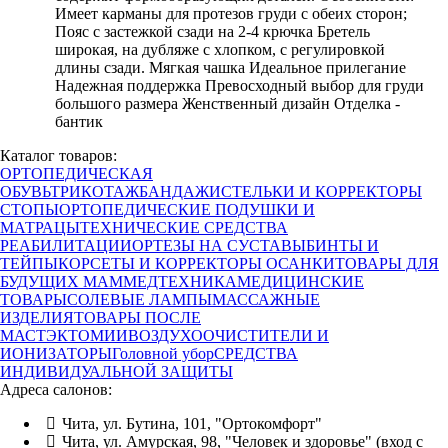
Имеет карманы для протезов груди с обеих сторон;
Пояс с застежкой сзади на 2-4 крючка Бретель
широкая, на дубляже с хлопком, с регулировкой
длины сзади. Мягкая чашка Идеальное прилегание
Надежная поддержка Превосходный выбор для груди
большого размера Женственный дизайн Отделка -
бантик
Каталог товаров:
ОРТОПЕДИЧЕСКАЯ
ОБУВЬ
ТРИКОТАЖ
БАНДАЖИ
СТЕЛЬКИ И КОРРЕКТОРЫ
СТОПЫ
ОРТОПЕДИЧЕСКИЕ ПОДУШКИ И
МАТРАЦЫ
ТЕХНИЧЕСКИЕ СРЕДСТВА
РЕАБИЛИТАЦИИ
ОРТЕЗЫ НА СУСТАВЫ
БИНТЫ И
ТЕЙПЫ
КОРСЕТЫ И КОРРЕКТОРЫ ОСАНКИ
ТОВАРЫ ДЛЯ
БУДУЩИХ МАМ
МЕДТЕХНИКА
МЕДИЦИНСКИЕ
ТОВАРЫ
СОЛЕВЫЕ ЛАМПЫ
МАССАЖНЫЕ
ИЗДЕЛИЯ
ТОВАРЫ ПОСЛЕ
МАСТЭКТОМИИ
ВОЗДУХООЧИСТИТЕЛИ И
ИОНИЗАТОРЫ
Головной убор
СРЕДСТВА
ИНДИВИДУАЛЬНОЙ ЗАЩИТЫ
Адреса салонов:
Чита, ул. Бутина, 101, "Ортокомфорт"
Чита, ул. Амурская, 98, "Человек и здоровье" (вход с