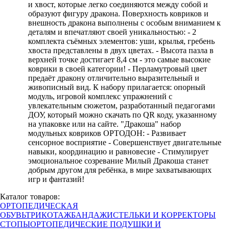
и хвост, которые легко соединяются между собой и
образуют фигуру дракона. Поверхность ковриков и
внешность дракона выполнены с особым вниманием к
деталям и впечатляют своей уникальностью: - 2
комплекта съёмных элементов: уши, крылья, гребень
хвоста представлены в двух цветах. - Высота пазла в
верхней точке достигает 8,4 см - это самые высокие
коврики в своей категории! - Перламутровый цвет
предаёт дракону отличительно выразительный и
живописный вид. К набору прилагается: опорный
модуль, игровой комплекс упражнений с
увлекательным сюжетом, разработанный педагогами
ДОУ, который можно скачать по QR коду, указанному
на упаковке или на сайте. "Дракоша" набор
модульных ковриков ОРТОДОН: - Развивает
сенсорное восприятие - Совершенствует двигательные
навыки, координацию и равновесие - Стимулирует
эмоциональное созревание Милый Дракоша станет
добрым другом для ребёнка, в мире захватывающих
игр и фантазий!
Каталог товаров:
ОРТОПЕДИЧЕСКАЯ
ОБУВЬ
ТРИКОТАЖ
БАНДАЖИ
СТЕЛЬКИ И КОРРЕКТОРЫ
СТОПЫ
ОРТОПЕДИЧЕСКИЕ ПОДУШКИ И