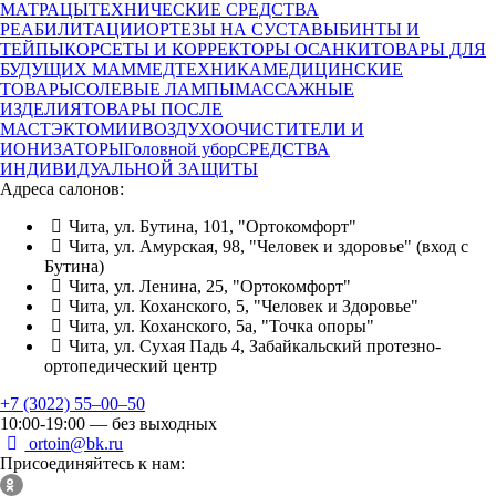
МАТРАЦЫ
ТЕХНИЧЕСКИЕ СРЕДСТВА
РЕАБИЛИТАЦИИ
ОРТЕЗЫ НА СУСТАВЫ
БИНТЫ И
ТЕЙПЫ
КОРСЕТЫ И КОРРЕКТОРЫ ОСАНКИ
ТОВАРЫ ДЛЯ
БУДУЩИХ МАМ
МЕДТЕХНИКА
МЕДИЦИНСКИЕ
ТОВАРЫ
СОЛЕВЫЕ ЛАМПЫ
МАССАЖНЫЕ
ИЗДЕЛИЯ
ТОВАРЫ ПОСЛЕ
МАСТЭКТОМИИ
ВОЗДУХООЧИСТИТЕЛИ И
ИОНИЗАТОРЫ
Головной убор
СРЕДСТВА
ИНДИВИДУАЛЬНОЙ ЗАЩИТЫ
Адреса салонов:
Чита, ул. Бутина, 101, "Ортокомфорт"
Чита, ул. Амурская, 98, "Человек и здоровье" (вход с
Бутина)
Чита, ул. Ленина, 25, "Ортокомфорт"
Чита, ул. Коханского, 5, "Человек и Здоровье"
Чита, ул. Коханского, 5а, "Точка опоры"
Чита, ул. Сухая Падь 4, Забайкальский протезно-
ортопедический центр
+7 (3022) 55‒00‒50
10:00-19:00 — без выходных
ortoin@bk.ru
Присоединяйтесь к нам: