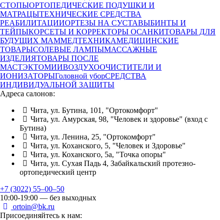
СТОПЫ
ОРТОПЕДИЧЕСКИЕ ПОДУШКИ И
МАТРАЦЫ
ТЕХНИЧЕСКИЕ СРЕДСТВА
РЕАБИЛИТАЦИИ
ОРТЕЗЫ НА СУСТАВЫ
БИНТЫ И
ТЕЙПЫ
КОРСЕТЫ И КОРРЕКТОРЫ ОСАНКИ
ТОВАРЫ ДЛЯ
БУДУЩИХ МАМ
МЕДТЕХНИКА
МЕДИЦИНСКИЕ
ТОВАРЫ
СОЛЕВЫЕ ЛАМПЫ
МАССАЖНЫЕ
ИЗДЕЛИЯ
ТОВАРЫ ПОСЛЕ
МАСТЭКТОМИИ
ВОЗДУХООЧИСТИТЕЛИ И
ИОНИЗАТОРЫ
Головной убор
СРЕДСТВА
ИНДИВИДУАЛЬНОЙ ЗАЩИТЫ
Адреса салонов:
Чита, ул. Бутина, 101, "Ортокомфорт"
Чита, ул. Амурская, 98, "Человек и здоровье" (вход с
Бутина)
Чита, ул. Ленина, 25, "Ортокомфорт"
Чита, ул. Коханского, 5, "Человек и Здоровье"
Чита, ул. Коханского, 5а, "Точка опоры"
Чита, ул. Сухая Падь 4, Забайкальский протезно-
ортопедический центр
+7 (3022) 55‒00‒50
10:00-19:00 — без выходных
ortoin@bk.ru
Присоединяйтесь к нам: