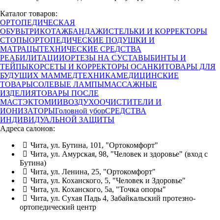
Каталог товаров:
ОРТОПЕДИЧЕСКАЯ
ОБУВЬ
ТРИКОТАЖ
БАНДАЖИ
СТЕЛЬКИ И КОРРЕКТОРЫ
СТОПЫ
ОРТОПЕДИЧЕСКИЕ ПОДУШКИ И
МАТРАЦЫ
ТЕХНИЧЕСКИЕ СРЕДСТВА
РЕАБИЛИТАЦИИ
ОРТЕЗЫ НА СУСТАВЫ
БИНТЫ И
ТЕЙПЫ
КОРСЕТЫ И КОРРЕКТОРЫ ОСАНКИ
ТОВАРЫ ДЛЯ
БУДУЩИХ МАМ
МЕДТЕХНИКА
МЕДИЦИНСКИЕ
ТОВАРЫ
СОЛЕВЫЕ ЛАМПЫ
МАССАЖНЫЕ
ИЗДЕЛИЯ
ТОВАРЫ ПОСЛЕ
МАСТЭКТОМИИ
ВОЗДУХООЧИСТИТЕЛИ И
ИОНИЗАТОРЫ
Головной убор
СРЕДСТВА
ИНДИВИДУАЛЬНОЙ ЗАЩИТЫ
Адреса салонов:
Чита, ул. Бутина, 101, "Ортокомфорт"
Чита, ул. Амурская, 98, "Человек и здоровье" (вход с
Бутина)
Чита, ул. Ленина, 25, "Ортокомфорт"
Чита, ул. Коханского, 5, "Человек и Здоровье"
Чита, ул. Коханского, 5а, "Точка опоры"
Чита, ул. Сухая Падь 4, Забайкальский протезно-
ортопедический центр