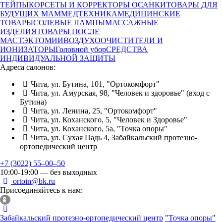
ТЕЙПЫ
КОРСЕТЫ И КОРРЕКТОРЫ ОСАНКИ
ТОВАРЫ ДЛЯ
БУДУЩИХ МАМ
МЕДТЕХНИКА
МЕДИЦИНСКИЕ
ТОВАРЫ
СОЛЕВЫЕ ЛАМПЫ
МАССАЖНЫЕ
ИЗДЕЛИЯ
ТОВАРЫ ПОСЛЕ
МАСТЭКТОМИИ
ВОЗДУХООЧИСТИТЕЛИ И
ИОНИЗАТОРЫ
Головной убор
СРЕДСТВА
ИНДИВИДУАЛЬНОЙ ЗАЩИТЫ
Адреса салонов:
Чита, ул. Бутина, 101, "Ортокомфорт"
Чита, ул. Амурская, 98, "Человек и здоровье" (вход с
Бутина)
Чита, ул. Ленина, 25, "Ортокомфорт"
Чита, ул. Коханского, 5, "Человек и Здоровье"
Чита, ул. Коханского, 5а, "Точка опоры"
Чита, ул. Сухая Падь 4, Забайкальский протезно-
ортопедический центр
+7 (3022) 55‒00‒50
10:00-19:00 — без выходных
ortoin@bk.ru
Присоединяйтесь к нам:
Забайкальский протезно-ортопедический центр
"Точка опоры"