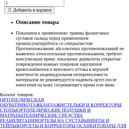
Добавить в корзину
Описание товара
Показания к применению: травмы фаланговых
суставов пальца перед применением
проконсультируйтесь со специалистом
Противопоказания: абсолютных противопоказаний не
выявлено относительные противопоказания, требуют
консультации врача: локальные дерматиты открытые
повреждения кожных покровов нарушения
кровоснабжения и венозного оттока в верхней
конечности индивидуальная непереносимость
материалов не рекомендуется надевать ортез после
нанесения на кожу согревающего крема или мази.
Каталог товаров:
ОРТОПЕДИЧЕСКАЯ
ОБУВЬ
ТРИКОТАЖ
БАНДАЖИ
СТЕЛЬКИ И КОРРЕКТОРЫ
СТОПЫ
ОРТОПЕДИЧЕСКИЕ ПОДУШКИ И
МАТРАЦЫ
ТЕХНИЧЕСКИЕ СРЕДСТВА
РЕАБИЛИТАЦИИ
ОРТЕЗЫ НА СУСТАВЫ
БИНТЫ И
ТЕЙПЫ
КОРСЕТЫ И КОРРЕКТОРЫ ОСАНКИ
ТОВАРЫ ДЛЯ