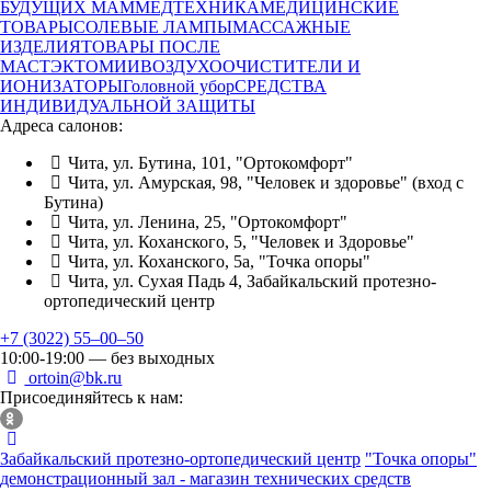
БУДУЩИХ МАМ
МЕДТЕХНИКА
МЕДИЦИНСКИЕ
ТОВАРЫ
СОЛЕВЫЕ ЛАМПЫ
МАССАЖНЫЕ
ИЗДЕЛИЯ
ТОВАРЫ ПОСЛЕ
МАСТЭКТОМИИ
ВОЗДУХООЧИСТИТЕЛИ И
ИОНИЗАТОРЫ
Головной убор
СРЕДСТВА
ИНДИВИДУАЛЬНОЙ ЗАЩИТЫ
Адреса салонов:
Чита, ул. Бутина, 101, "Ортокомфорт"
Чита, ул. Амурская, 98, "Человек и здоровье" (вход с
Бутина)
Чита, ул. Ленина, 25, "Ортокомфорт"
Чита, ул. Коханского, 5, "Человек и Здоровье"
Чита, ул. Коханского, 5а, "Точка опоры"
Чита, ул. Сухая Падь 4, Забайкальский протезно-
ортопедический центр
+7 (3022) 55‒00‒50
10:00-19:00 — без выходных
ortoin@bk.ru
Присоединяйтесь к нам:
Забайкальский протезно-ортопедический центр
"Точка опоры"
демонстрационный зал - магазин технических средств