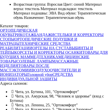
Возрастная группа: Взрослая Цвет: синий Материал
верха: текстиль Материал подкладки: текстиль
Материал подошвы: ЭВА Вид обуви: Терапевтическая
обувь Назначение: Терапевтическая обувь
Каталог товаров:
ОРТОПЕДИЧЕСКАЯ
ОБУВЬ
ТРИКОТАЖ
БАНДАЖИ
СТЕЛЬКИ И КОРРЕКТОРЫ
СТОПЫ
ОРТОПЕДИЧЕСКИЕ ПОДУШКИ И
МАТРАЦЫ
ТЕХНИЧЕСКИЕ СРЕДСТВА
РЕАБИЛИТАЦИИ
ОРТЕЗЫ НА СУСТАВЫ
БИНТЫ И
ТЕЙПЫ
КОРСЕТЫ И КОРРЕКТОРЫ ОСАНКИ
ТОВАРЫ ДЛЯ
БУДУЩИХ МАМ
МЕДТЕХНИКА
МЕДИЦИНСКИЕ
ТОВАРЫ
СОЛЕВЫЕ ЛАМПЫ
МАССАЖНЫЕ
ИЗДЕЛИЯ
ТОВАРЫ ПОСЛЕ
МАСТЭКТОМИИ
ВОЗДУХООЧИСТИТЕЛИ И
ИОНИЗАТОРЫ
Головной убор
СРЕДСТВА
ИНДИВИДУАЛЬНОЙ ЗАЩИТЫ
Адреса салонов:
Чита, ул. Бутина, 101, "Ортокомфорт"
Чита, ул. Амурская, 98, "Человек и здоровье" (вход с
Бутина)
Чита, ул. Ленина, 25, "Ортокомфорт"
Чита, ул. Коханского, 5, "Человек и Здоровье"