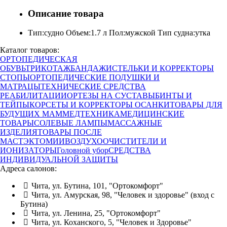
Описание товара
Тип:судно Объем:1.7 л Пол:мужской Тип судна:утка
Каталог товаров:
ОРТОПЕДИЧЕСКАЯ
ОБУВЬ
ТРИКОТАЖ
БАНДАЖИ
СТЕЛЬКИ И КОРРЕКТОРЫ
СТОПЫ
ОРТОПЕДИЧЕСКИЕ ПОДУШКИ И
МАТРАЦЫ
ТЕХНИЧЕСКИЕ СРЕДСТВА
РЕАБИЛИТАЦИИ
ОРТЕЗЫ НА СУСТАВЫ
БИНТЫ И
ТЕЙПЫ
КОРСЕТЫ И КОРРЕКТОРЫ ОСАНКИ
ТОВАРЫ ДЛЯ
БУДУЩИХ МАМ
МЕДТЕХНИКА
МЕДИЦИНСКИЕ
ТОВАРЫ
СОЛЕВЫЕ ЛАМПЫ
МАССАЖНЫЕ
ИЗДЕЛИЯ
ТОВАРЫ ПОСЛЕ
МАСТЭКТОМИИ
ВОЗДУХООЧИСТИТЕЛИ И
ИОНИЗАТОРЫ
Головной убор
СРЕДСТВА
ИНДИВИДУАЛЬНОЙ ЗАЩИТЫ
Адреса салонов:
Чита, ул. Бутина, 101, "Ортокомфорт"
Чита, ул. Амурская, 98, "Человек и здоровье" (вход с
Бутина)
Чита, ул. Ленина, 25, "Ортокомфорт"
Чита, ул. Коханского, 5, "Человек и Здоровье"