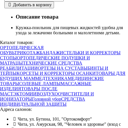
Добавить в корзину
Описание товара
Кружка-поильник для пищевых жидкостей удобна для
ухода за лежачими больными и малолетними детьми.
Каталог товаров:
ОРТОПЕДИЧЕСКАЯ
ОБУВЬ
ТРИКОТАЖ
БАНДАЖИ
СТЕЛЬКИ И КОРРЕКТОРЫ
СТОПЫ
ОРТОПЕДИЧЕСКИЕ ПОДУШКИ И
МАТРАЦЫ
ТЕХНИЧЕСКИЕ СРЕДСТВА
РЕАБИЛИТАЦИИ
ОРТЕЗЫ НА СУСТАВЫ
БИНТЫ И
ТЕЙПЫ
КОРСЕТЫ И КОРРЕКТОРЫ ОСАНКИ
ТОВАРЫ ДЛЯ
БУДУЩИХ МАМ
МЕДТЕХНИКА
МЕДИЦИНСКИЕ
ТОВАРЫ
СОЛЕВЫЕ ЛАМПЫ
МАССАЖНЫЕ
ИЗДЕЛИЯ
ТОВАРЫ ПОСЛЕ
МАСТЭКТОМИИ
ВОЗДУХООЧИСТИТЕЛИ И
ИОНИЗАТОРЫ
Головной убор
СРЕДСТВА
ИНДИВИДУАЛЬНОЙ ЗАЩИТЫ
Адреса салонов:
Чита, ул. Бутина, 101, "Ортокомфорт"
Чита, ул. Амурская, 98, "Человек и здоровье" (вход с