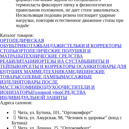
термопласта фиксирует пятку в физиологически
правильном положении, не дает стопе заваливаться.
Нескользящая подошва резина поглощает ударные
нагрузки, повторяя естественное движение стопы при
ходьбе
Каталог товаров:
ОРТОПЕДИЧЕСКАЯ
ОБУВЬ
ТРИКОТАЖ
БАНДАЖИ
СТЕЛЬКИ И КОРРЕКТОРЫ
СТОПЫ
ОРТОПЕДИЧЕСКИЕ ПОДУШКИ И
МАТРАЦЫ
ТЕХНИЧЕСКИЕ СРЕДСТВА
РЕАБИЛИТАЦИИ
ОРТЕЗЫ НА СУСТАВЫ
БИНТЫ И
ТЕЙПЫ
КОРСЕТЫ И КОРРЕКТОРЫ ОСАНКИ
ТОВАРЫ ДЛЯ
БУДУЩИХ МАМ
МЕДТЕХНИКА
МЕДИЦИНСКИЕ
ТОВАРЫ
СОЛЕВЫЕ ЛАМПЫ
МАССАЖНЫЕ
ИЗДЕЛИЯ
ТОВАРЫ ПОСЛЕ
МАСТЭКТОМИИ
ВОЗДУХООЧИСТИТЕЛИ И
ИОНИЗАТОРЫ
Головной убор
СРЕДСТВА
ИНДИВИДУАЛЬНОЙ ЗАЩИТЫ
Адреса салонов:
Чита, ул. Бутина, 101, "Ортокомфорт"
Чита, ул. Амурская, 98, "Человек и здоровье" (вход с
Бутина)
Чита, ул. Ленина, 25, "Ортокомфорт"