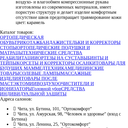
воздухо- и влагообмен компрессионные рукава
изготовлены из современных материалов, имеет
пористую структуру и делает изделие комфортным
отсутствие швов предотвращает травмирование кожи
цвет: карамель
Каталог товаров:
ОРТОПЕДИЧЕСКАЯ
ОБУВЬ
ТРИКОТАЖ
БАНДАЖИ
СТЕЛЬКИ И КОРРЕКТОРЫ
СТОПЫ
ОРТОПЕДИЧЕСКИЕ ПОДУШКИ И
МАТРАЦЫ
ТЕХНИЧЕСКИЕ СРЕДСТВА
РЕАБИЛИТАЦИИ
ОРТЕЗЫ НА СУСТАВЫ
БИНТЫ И
ТЕЙПЫ
КОРСЕТЫ И КОРРЕКТОРЫ ОСАНКИ
ТОВАРЫ ДЛЯ
БУДУЩИХ МАМ
МЕДТЕХНИКА
МЕДИЦИНСКИЕ
ТОВАРЫ
СОЛЕВЫЕ ЛАМПЫ
МАССАЖНЫЕ
ИЗДЕЛИЯ
ТОВАРЫ ПОСЛЕ
МАСТЭКТОМИИ
ВОЗДУХООЧИСТИТЕЛИ И
ИОНИЗАТОРЫ
Головной убор
СРЕДСТВА
ИНДИВИДУАЛЬНОЙ ЗАЩИТЫ
Адреса салонов:
Чита, ул. Бутина, 101, "Ортокомфорт"
Чита, ул. Амурская, 98, "Человек и здоровье" (вход с
Бутина)
Чита, ул. Ленина, 25, "Ортокомфорт"