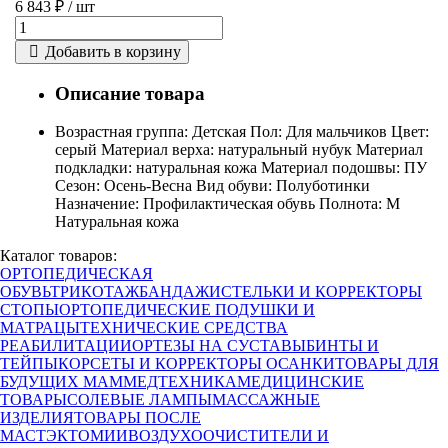
6 843 ₽ /
шт
Добавить в корзину
Описание товара
Возрастная группа: Детская Пол: Для мальчиков Цвет:
серый Материал верха: натуральный нубук Материал
подкладки: натуральная кожа Материал подошвы: ПУ
Сезон: Осень-Весна Вид обуви: Полуботинки
Назначение: Профилактическая обувь Полнота: M
Натуральная кожа
Каталог товаров:
ОРТОПЕДИЧЕСКАЯ
ОБУВЬ
ТРИКОТАЖ
БАНДАЖИ
СТЕЛЬКИ И КОРРЕКТОРЫ
СТОПЫ
ОРТОПЕДИЧЕСКИЕ ПОДУШКИ И
МАТРАЦЫ
ТЕХНИЧЕСКИЕ СРЕДСТВА
РЕАБИЛИТАЦИИ
ОРТЕЗЫ НА СУСТАВЫ
БИНТЫ И
ТЕЙПЫ
КОРСЕТЫ И КОРРЕКТОРЫ ОСАНКИ
ТОВАРЫ ДЛЯ
БУДУЩИХ МАМ
МЕДТЕХНИКА
МЕДИЦИНСКИЕ
ТОВАРЫ
СОЛЕВЫЕ ЛАМПЫ
МАССАЖНЫЕ
ИЗДЕЛИЯ
ТОВАРЫ ПОСЛЕ
МАСТЭКТОМИИ
ВОЗДУХООЧИСТИТЕЛИ И