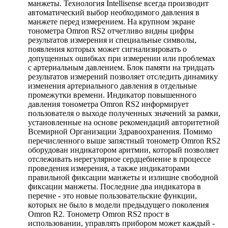
манжеты. Технология Intellisense всегда производит
автоматический выбор необходимого давления в
манжете перед измерением. На крупном экране
тонометра Omron RS2 отчетливо видны цифры
результатов измерения и специальные символы,
появления которых может сигнализировать о
допущенных ошибках при измерении или проблемах
с артериальным давлением. Блок памяти на тридцать
результатов измерений позволяет отследить динамику
изменения артериального давления в отдельные
промежутки времени. Индикатор повышенного
давления тонометра Omron RS2 информирует
пользователя о выходе полученных значений за рамки,
установленные на основе рекомендаций авторитетной
Всемирной Организации Здравоохранения. Помимо
перечисленного выше запястный тонометр Omron RS2
оборудован индикатором аритмии, который позволяет
отслеживать нерегулярное сердцебиение в процессе
проведения измерения, а также индикаторами
правильной фиксации манжеты и излишне свободной
фиксации манжеты. Последние два индикатора в
перечне - это новые пользовательские функции,
которых не было в модели предыдущего поколения
Omron R2. Тонометр Omron RS2 прост в
использовании, управлять прибором может каждый -