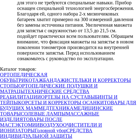
для этого не требуются специальные навыки. Прибор
оснащен специальной технологией энергосбережения.
Благодаря ей, одного набора 2-х мизинчиковых
батареек хватит примерно на 300 измерений давления
без замены источника питания. Увеличенная манжета
для запястья с окружностью от 13,5 до 21,5 см.
подойдет практически всем пользователям. Обращаем
внимание, что фиксация манжеты на запястье в новом
поколении тонометров производится на внутренней
поверхности запястья. Перед использованием
ознакомьтесь с руководство по эксплуатации.
Каталог товаров:
ОРТОПЕДИЧЕСКАЯ
ОБУВЬ
ТРИКОТАЖ
БАНДАЖИ
СТЕЛЬКИ И КОРРЕКТОРЫ
СТОПЫ
ОРТОПЕДИЧЕСКИЕ ПОДУШКИ И
МАТРАЦЫ
ТЕХНИЧЕСКИЕ СРЕДСТВА
РЕАБИЛИТАЦИИ
ОРТЕЗЫ НА СУСТАВЫ
БИНТЫ И
ТЕЙПЫ
КОРСЕТЫ И КОРРЕКТОРЫ ОСАНКИ
ТОВАРЫ ДЛЯ
БУДУЩИХ МАМ
МЕДТЕХНИКА
МЕДИЦИНСКИЕ
ТОВАРЫ
СОЛЕВЫЕ ЛАМПЫ
МАССАЖНЫЕ
ИЗДЕЛИЯ
ТОВАРЫ ПОСЛЕ
МАСТЭКТОМИИ
ВОЗДУХООЧИСТИТЕЛИ И
ИОНИЗАТОРЫ
Головной убор
СРЕДСТВА
ИНДИВИДУАЛЬНОЙ ЗАЩИТЫ