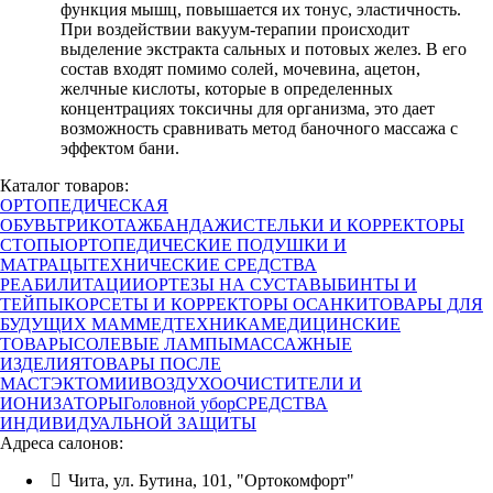
функция мышц, повышается их тонус, эластичность.
При воздействии вакуум-терапии происходит
выделение экстракта сальных и потовых желез. В его
состав входят помимо солей, мочевина, ацетон,
желчные кислоты, которые в определенных
концентрациях токсичны для организма, это дает
возможность сравнивать метод баночного массажа с
эффектом бани.
Каталог товаров:
ОРТОПЕДИЧЕСКАЯ
ОБУВЬ
ТРИКОТАЖ
БАНДАЖИ
СТЕЛЬКИ И КОРРЕКТОРЫ
СТОПЫ
ОРТОПЕДИЧЕСКИЕ ПОДУШКИ И
МАТРАЦЫ
ТЕХНИЧЕСКИЕ СРЕДСТВА
РЕАБИЛИТАЦИИ
ОРТЕЗЫ НА СУСТАВЫ
БИНТЫ И
ТЕЙПЫ
КОРСЕТЫ И КОРРЕКТОРЫ ОСАНКИ
ТОВАРЫ ДЛЯ
БУДУЩИХ МАМ
МЕДТЕХНИКА
МЕДИЦИНСКИЕ
ТОВАРЫ
СОЛЕВЫЕ ЛАМПЫ
МАССАЖНЫЕ
ИЗДЕЛИЯ
ТОВАРЫ ПОСЛЕ
МАСТЭКТОМИИ
ВОЗДУХООЧИСТИТЕЛИ И
ИОНИЗАТОРЫ
Головной убор
СРЕДСТВА
ИНДИВИДУАЛЬНОЙ ЗАЩИТЫ
Адреса салонов:
Чита, ул. Бутина, 101, "Ортокомфорт"