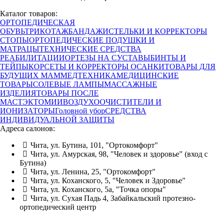
Каталог товаров:
ОРТОПЕДИЧЕСКАЯ
ОБУВЬ
ТРИКОТАЖ
БАНДАЖИ
СТЕЛЬКИ И КОРРЕКТОРЫ
СТОПЫ
ОРТОПЕДИЧЕСКИЕ ПОДУШКИ И
МАТРАЦЫ
ТЕХНИЧЕСКИЕ СРЕДСТВА
РЕАБИЛИТАЦИИ
ОРТЕЗЫ НА СУСТАВЫ
БИНТЫ И
ТЕЙПЫ
КОРСЕТЫ И КОРРЕКТОРЫ ОСАНКИ
ТОВАРЫ ДЛЯ
БУДУЩИХ МАМ
МЕДТЕХНИКА
МЕДИЦИНСКИЕ
ТОВАРЫ
СОЛЕВЫЕ ЛАМПЫ
МАССАЖНЫЕ
ИЗДЕЛИЯ
ТОВАРЫ ПОСЛЕ
МАСТЭКТОМИИ
ВОЗДУХООЧИСТИТЕЛИ И
ИОНИЗАТОРЫ
Головной убор
СРЕДСТВА
ИНДИВИДУАЛЬНОЙ ЗАЩИТЫ
Адреса салонов:
Чита, ул. Бутина, 101, "Ортокомфорт"
Чита, ул. Амурская, 98, "Человек и здоровье" (вход с
Бутина)
Чита, ул. Ленина, 25, "Ортокомфорт"
Чита, ул. Коханского, 5, "Человек и Здоровье"
Чита, ул. Коханского, 5а, "Точка опоры"
Чита, ул. Сухая Падь 4, Забайкальский протезно-
ортопедический центр