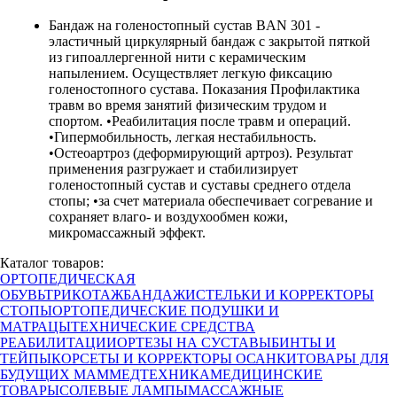
Бандаж на голеностопный сустав BAN 301 -
эластичный циркулярный бандаж с закрытой пяткой
из гипоаллергенной нити с керамическим
напылением. Осуществляет легкую фиксацию
голеностопного сустава. Показания Профилактика
травм во время занятий физическим трудом и
спортом. •Реабилитация после травм и операций.
•Гипермобильность, легкая нестабильность.
•Остеоартроз (деформирующий артроз). Результат
применения разгружает и стабилизирует
голеностопный сустав и суставы среднего отдела
стопы; •за счет материала обеспечивает согревание и
сохраняет влаго- и воздухообмен кожи,
микромассажный эффект.
Каталог товаров:
ОРТОПЕДИЧЕСКАЯ
ОБУВЬ
ТРИКОТАЖ
БАНДАЖИ
СТЕЛЬКИ И КОРРЕКТОРЫ
СТОПЫ
ОРТОПЕДИЧЕСКИЕ ПОДУШКИ И
МАТРАЦЫ
ТЕХНИЧЕСКИЕ СРЕДСТВА
РЕАБИЛИТАЦИИ
ОРТЕЗЫ НА СУСТАВЫ
БИНТЫ И
ТЕЙПЫ
КОРСЕТЫ И КОРРЕКТОРЫ ОСАНКИ
ТОВАРЫ ДЛЯ
БУДУЩИХ МАМ
МЕДТЕХНИКА
МЕДИЦИНСКИЕ
ТОВАРЫ
СОЛЕВЫЕ ЛАМПЫ
МАССАЖНЫЕ