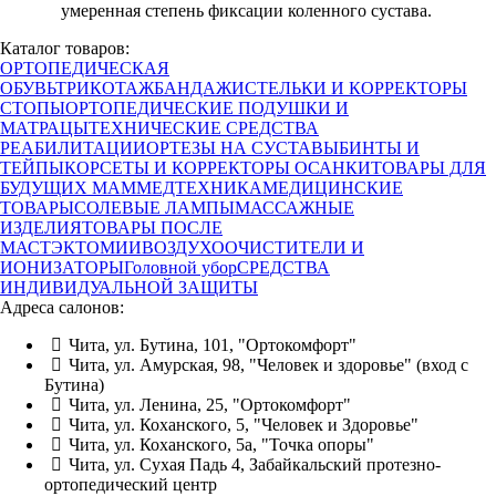
умеренная степень фиксации коленного сустава.
Каталог товаров:
ОРТОПЕДИЧЕСКАЯ
ОБУВЬ
ТРИКОТАЖ
БАНДАЖИ
СТЕЛЬКИ И КОРРЕКТОРЫ
СТОПЫ
ОРТОПЕДИЧЕСКИЕ ПОДУШКИ И
МАТРАЦЫ
ТЕХНИЧЕСКИЕ СРЕДСТВА
РЕАБИЛИТАЦИИ
ОРТЕЗЫ НА СУСТАВЫ
БИНТЫ И
ТЕЙПЫ
КОРСЕТЫ И КОРРЕКТОРЫ ОСАНКИ
ТОВАРЫ ДЛЯ
БУДУЩИХ МАМ
МЕДТЕХНИКА
МЕДИЦИНСКИЕ
ТОВАРЫ
СОЛЕВЫЕ ЛАМПЫ
МАССАЖНЫЕ
ИЗДЕЛИЯ
ТОВАРЫ ПОСЛЕ
МАСТЭКТОМИИ
ВОЗДУХООЧИСТИТЕЛИ И
ИОНИЗАТОРЫ
Головной убор
СРЕДСТВА
ИНДИВИДУАЛЬНОЙ ЗАЩИТЫ
Адреса салонов:
Чита, ул. Бутина, 101, "Ортокомфорт"
Чита, ул. Амурская, 98, "Человек и здоровье" (вход с
Бутина)
Чита, ул. Ленина, 25, "Ортокомфорт"
Чита, ул. Коханского, 5, "Человек и Здоровье"
Чита, ул. Коханского, 5а, "Точка опоры"
Чита, ул. Сухая Падь 4, Забайкальский протезно-
ортопедический центр