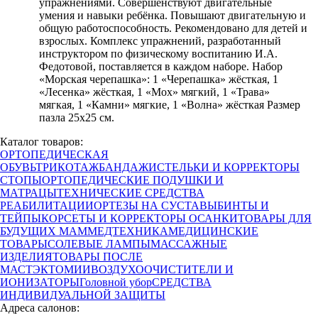
упражнениями. Совершенствуют двигательные
умения и навыки ребёнка. Повышают двигательную и
общую работоспособность. Рекомендовано для детей и
взрослых. Комплекс упражнений, разработанный
инструктором по физическому воспитанию И.А.
Федотовой, поставляется в каждом наборе. Набор
«Морская черепашка»: 1 «Черепашка» жёсткая, 1
«Лесенка» жёсткая, 1 «Мох» мягкий, 1 «Трава»
мягкая, 1 «Камни» мягкие, 1 «Волна» жёсткая Размер
пазла 25х25 см.
Каталог товаров:
ОРТОПЕДИЧЕСКАЯ
ОБУВЬ
ТРИКОТАЖ
БАНДАЖИ
СТЕЛЬКИ И КОРРЕКТОРЫ
СТОПЫ
ОРТОПЕДИЧЕСКИЕ ПОДУШКИ И
МАТРАЦЫ
ТЕХНИЧЕСКИЕ СРЕДСТВА
РЕАБИЛИТАЦИИ
ОРТЕЗЫ НА СУСТАВЫ
БИНТЫ И
ТЕЙПЫ
КОРСЕТЫ И КОРРЕКТОРЫ ОСАНКИ
ТОВАРЫ ДЛЯ
БУДУЩИХ МАМ
МЕДТЕХНИКА
МЕДИЦИНСКИЕ
ТОВАРЫ
СОЛЕВЫЕ ЛАМПЫ
МАССАЖНЫЕ
ИЗДЕЛИЯ
ТОВАРЫ ПОСЛЕ
МАСТЭКТОМИИ
ВОЗДУХООЧИСТИТЕЛИ И
ИОНИЗАТОРЫ
Головной убор
СРЕДСТВА
ИНДИВИДУАЛЬНОЙ ЗАЩИТЫ
Адреса салонов: