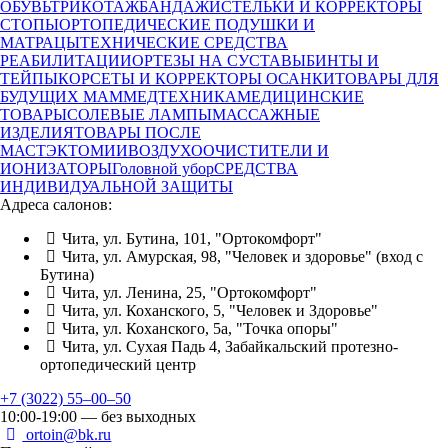
ОБУВЬ
ТРИКОТАЖ
БАНДАЖИ
СТЕЛЬКИ И КОРРЕКТОРЫ
СТОПЫ
ОРТОПЕДИЧЕСКИЕ ПОДУШКИ И
МАТРАЦЫ
ТЕХНИЧЕСКИЕ СРЕДСТВА
РЕАБИЛИТАЦИИ
ОРТЕЗЫ НА СУСТАВЫ
БИНТЫ И
ТЕЙПЫ
КОРСЕТЫ И КОРРЕКТОРЫ ОСАНКИ
ТОВАРЫ ДЛЯ
БУДУЩИХ МАМ
МЕДТЕХНИКА
МЕДИЦИНСКИЕ
ТОВАРЫ
СОЛЕВЫЕ ЛАМПЫ
МАССАЖНЫЕ
ИЗДЕЛИЯ
ТОВАРЫ ПОСЛЕ
МАСТЭКТОМИИ
ВОЗДУХООЧИСТИТЕЛИ И
ИОНИЗАТОРЫ
Головной убор
СРЕДСТВА
ИНДИВИДУАЛЬНОЙ ЗАЩИТЫ
Адреса салонов:
Чита, ул. Бутина, 101, "Ортокомфорт"
Чита, ул. Амурская, 98, "Человек и здоровье" (вход с
Бутина)
Чита, ул. Ленина, 25, "Ортокомфорт"
Чита, ул. Коханского, 5, "Человек и Здоровье"
Чита, ул. Коханского, 5а, "Точка опоры"
Чита, ул. Сухая Падь 4, Забайкальский протезно-
ортопедический центр
+7 (3022) 55‒00‒50
10:00-19:00 — без выходных
ortoin@bk.ru