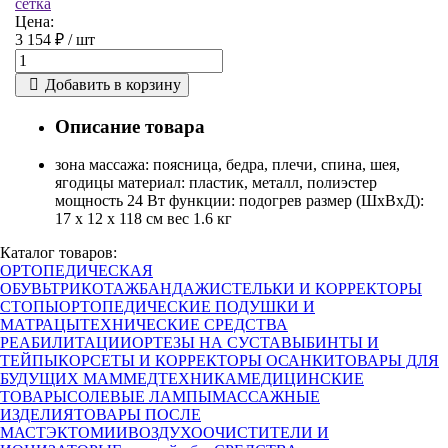
сетка
Цена:
3 154 ₽ /
шт
Добавить в корзину
Описание товара
зона массажа: поясница, бедра, плечи, спина, шея,
ягодицы материал: пластик, металл, полиэстер
мощность 24 Вт функции: подогрев размер (ШxВxД):
17 х 12 х 118 см вес 1.6 кг
Каталог товаров:
ОРТОПЕДИЧЕСКАЯ
ОБУВЬ
ТРИКОТАЖ
БАНДАЖИ
СТЕЛЬКИ И КОРРЕКТОРЫ
СТОПЫ
ОРТОПЕДИЧЕСКИЕ ПОДУШКИ И
МАТРАЦЫ
ТЕХНИЧЕСКИЕ СРЕДСТВА
РЕАБИЛИТАЦИИ
ОРТЕЗЫ НА СУСТАВЫ
БИНТЫ И
ТЕЙПЫ
КОРСЕТЫ И КОРРЕКТОРЫ ОСАНКИ
ТОВАРЫ ДЛЯ
БУДУЩИХ МАМ
МЕДТЕХНИКА
МЕДИЦИНСКИЕ
ТОВАРЫ
СОЛЕВЫЕ ЛАМПЫ
МАССАЖНЫЕ
ИЗДЕЛИЯ
ТОВАРЫ ПОСЛЕ
МАСТЭКТОМИИ
ВОЗДУХООЧИСТИТЕЛИ И