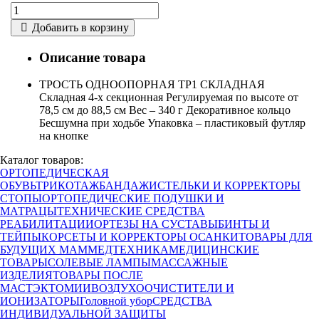
Добавить в корзину
Описание товара
ТРОСТЬ ОДНООПОРНАЯ ТР1 СКЛАДНАЯ
Cкладная 4-х секционная Регулируемая по высоте от
78,5 см до 88,5 см Вес – 340 г Декоративное кольцо
Бесшумна при ходьбе Упаковка – пластиковый футляр
на кнопке
Каталог товаров:
ОРТОПЕДИЧЕСКАЯ
ОБУВЬ
ТРИКОТАЖ
БАНДАЖИ
СТЕЛЬКИ И КОРРЕКТОРЫ
СТОПЫ
ОРТОПЕДИЧЕСКИЕ ПОДУШКИ И
МАТРАЦЫ
ТЕХНИЧЕСКИЕ СРЕДСТВА
РЕАБИЛИТАЦИИ
ОРТЕЗЫ НА СУСТАВЫ
БИНТЫ И
ТЕЙПЫ
КОРСЕТЫ И КОРРЕКТОРЫ ОСАНКИ
ТОВАРЫ ДЛЯ
БУДУЩИХ МАМ
МЕДТЕХНИКА
МЕДИЦИНСКИЕ
ТОВАРЫ
СОЛЕВЫЕ ЛАМПЫ
МАССАЖНЫЕ
ИЗДЕЛИЯ
ТОВАРЫ ПОСЛЕ
МАСТЭКТОМИИ
ВОЗДУХООЧИСТИТЕЛИ И
ИОНИЗАТОРЫ
Головной убор
СРЕДСТВА
ИНДИВИДУАЛЬНОЙ ЗАЩИТЫ