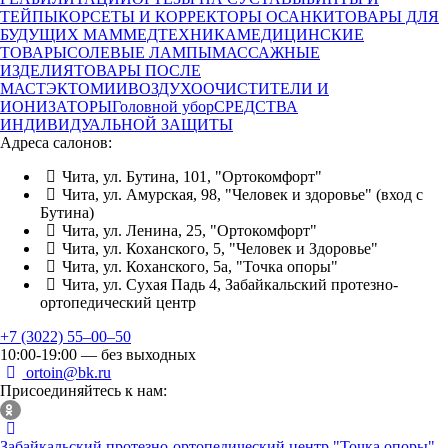
ТЕЙПЫ
КОРСЕТЫ И КОРРЕКТОРЫ ОСАНКИ
ТОВАРЫ ДЛЯ
БУДУЩИХ МАМ
МЕДТЕХНИКА
МЕДИЦИНСКИЕ
ТОВАРЫ
СОЛЕВЫЕ ЛАМПЫ
МАССАЖНЫЕ
ИЗДЕЛИЯ
ТОВАРЫ ПОСЛЕ
МАСТЭКТОМИИ
ВОЗДУХООЧИСТИТЕЛИ И
ИОНИЗАТОРЫ
Головной убор
СРЕДСТВА
ИНДИВИДУАЛЬНОЙ ЗАЩИТЫ
Адреса салонов:
Чита, ул. Бутина, 101, "Ортокомфорт"
Чита, ул. Амурская, 98, "Человек и здоровье" (вход с
Бутина)
Чита, ул. Ленина, 25, "Ортокомфорт"
Чита, ул. Коханского, 5, "Человек и Здоровье"
Чита, ул. Коханского, 5а, "Точка опоры"
Чита, ул. Сухая Падь 4, Забайкальский протезно-
ортопедический центр
+7 (3022) 55‒00‒50
10:00-19:00 — без выходных
ortoin@bk.ru
Присоединяйтесь к нам:
Забайкальский протезно-ортопедический центр
"Точка опоры"