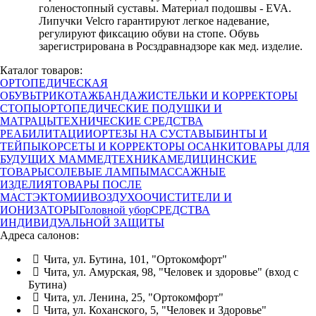
голеностопный суставы. Материал подошвы - EVA.
Липучки Velcro гарантируют легкое надевание,
регулируют фиксацию обуви на стопе. Обувь
зарегистрирована в Росздравнадзоре как мед. изделие.
Каталог товаров:
ОРТОПЕДИЧЕСКАЯ
ОБУВЬ
ТРИКОТАЖ
БАНДАЖИ
СТЕЛЬКИ И КОРРЕКТОРЫ
СТОПЫ
ОРТОПЕДИЧЕСКИЕ ПОДУШКИ И
МАТРАЦЫ
ТЕХНИЧЕСКИЕ СРЕДСТВА
РЕАБИЛИТАЦИИ
ОРТЕЗЫ НА СУСТАВЫ
БИНТЫ И
ТЕЙПЫ
КОРСЕТЫ И КОРРЕКТОРЫ ОСАНКИ
ТОВАРЫ ДЛЯ
БУДУЩИХ МАМ
МЕДТЕХНИКА
МЕДИЦИНСКИЕ
ТОВАРЫ
СОЛЕВЫЕ ЛАМПЫ
МАССАЖНЫЕ
ИЗДЕЛИЯ
ТОВАРЫ ПОСЛЕ
МАСТЭКТОМИИ
ВОЗДУХООЧИСТИТЕЛИ И
ИОНИЗАТОРЫ
Головной убор
СРЕДСТВА
ИНДИВИДУАЛЬНОЙ ЗАЩИТЫ
Адреса салонов:
Чита, ул. Бутина, 101, "Ортокомфорт"
Чита, ул. Амурская, 98, "Человек и здоровье" (вход с
Бутина)
Чита, ул. Ленина, 25, "Ортокомфорт"
Чита, ул. Коханского, 5, "Человек и Здоровье"