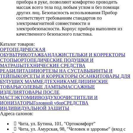
прибора в руке, позволяют комфортно проводить
массаж всего тела под любым углом и без помощи
других лиц. Безопасность использования Прибор
соответствует требованиям стандартов по
электромагнитной совместимости и
электробезопасности. Корпус прибора выполнен из
качественного безопасного пластика.
Каталог товаров:
ОРТОПЕДИЧЕСКАЯ
ОБУВЬ
ТРИКОТАЖ
БАНДАЖИ
СТЕЛЬКИ И КОРРЕКТОРЫ
СТОПЫ
ОРТОПЕДИЧЕСКИЕ ПОДУШКИ И
МАТРАЦЫ
ТЕХНИЧЕСКИЕ СРЕДСТВА
РЕАБИЛИТАЦИИ
ОРТЕЗЫ НА СУСТАВЫ
БИНТЫ И
ТЕЙПЫ
КОРСЕТЫ И КОРРЕКТОРЫ ОСАНКИ
ТОВАРЫ ДЛЯ
БУДУЩИХ МАМ
МЕДТЕХНИКА
МЕДИЦИНСКИЕ
ТОВАРЫ
СОЛЕВЫЕ ЛАМПЫ
МАССАЖНЫЕ
ИЗДЕЛИЯ
ТОВАРЫ ПОСЛЕ
МАСТЭКТОМИИ
ВОЗДУХООЧИСТИТЕЛИ И
ИОНИЗАТОРЫ
Головной убор
СРЕДСТВА
ИНДИВИДУАЛЬНОЙ ЗАЩИТЫ
Адреса салонов:
Чита, ул. Бутина, 101, "Ортокомфорт"
Чита, ул. Амурская, 98, "Человек и здоровье" (вход с