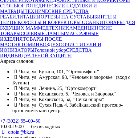
ОБУВЬ
ТРИКОТАЖ
БАНДАЖИ
СТЕЛЬКИ И КОРРЕКТОРЫ
СТОПЫ
ОРТОПЕДИЧЕСКИЕ ПОДУШКИ И
МАТРАЦЫ
ТЕХНИЧЕСКИЕ СРЕДСТВА
РЕАБИЛИТАЦИИ
ОРТЕЗЫ НА СУСТАВЫ
БИНТЫ И
ТЕЙПЫ
КОРСЕТЫ И КОРРЕКТОРЫ ОСАНКИ
ТОВАРЫ ДЛЯ
БУДУЩИХ МАМ
МЕДТЕХНИКА
МЕДИЦИНСКИЕ
ТОВАРЫ
СОЛЕВЫЕ ЛАМПЫ
МАССАЖНЫЕ
ИЗДЕЛИЯ
ТОВАРЫ ПОСЛЕ
МАСТЭКТОМИИ
ВОЗДУХООЧИСТИТЕЛИ И
ИОНИЗАТОРЫ
Головной убор
СРЕДСТВА
ИНДИВИДУАЛЬНОЙ ЗАЩИТЫ
Адреса салонов:
Чита, ул. Бутина, 101, "Ортокомфорт"
Чита, ул. Амурская, 98, "Человек и здоровье" (вход с
Бутина)
Чита, ул. Ленина, 25, "Ортокомфорт"
Чита, ул. Коханского, 5, "Человек и Здоровье"
Чита, ул. Коханского, 5а, "Точка опоры"
Чита, ул. Сухая Падь 4, Забайкальский протезно-
ортопедический центр
+7 (3022) 55‒00‒50
10:00-19:00 — без выходных
ortoin@bk.ru
Присоединяйтесь к нам: