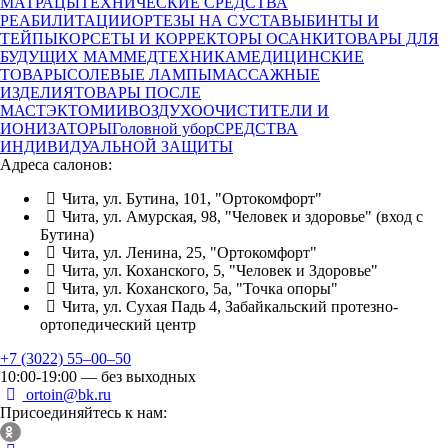
МАТРАЦЫ
ТЕХНИЧЕСКИЕ СРЕДСТВА
РЕАБИЛИТАЦИИ
ОРТЕЗЫ НА СУСТАВЫ
БИНТЫ И
ТЕЙПЫ
КОРСЕТЫ И КОРРЕКТОРЫ ОСАНКИ
ТОВАРЫ ДЛЯ
БУДУЩИХ МАМ
МЕДТЕХНИКА
МЕДИЦИНСКИЕ
ТОВАРЫ
СОЛЕВЫЕ ЛАМПЫ
МАССАЖНЫЕ
ИЗДЕЛИЯ
ТОВАРЫ ПОСЛЕ
МАСТЭКТОМИИ
ВОЗДУХООЧИСТИТЕЛИ И
ИОНИЗАТОРЫ
Головной убор
СРЕДСТВА
ИНДИВИДУАЛЬНОЙ ЗАЩИТЫ
Адреса салонов:
Чита, ул. Бутина, 101, "Ортокомфорт"
Чита, ул. Амурская, 98, "Человек и здоровье" (вход с
Бутина)
Чита, ул. Ленина, 25, "Ортокомфорт"
Чита, ул. Коханского, 5, "Человек и Здоровье"
Чита, ул. Коханского, 5а, "Точка опоры"
Чита, ул. Сухая Падь 4, Забайкальский протезно-
ортопедический центр
+7 (3022) 55‒00‒50
10:00-19:00 — без выходных
ortoin@bk.ru
Присоединяйтесь к нам: