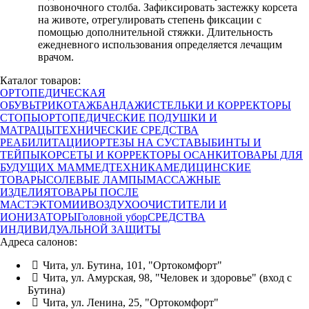
позвоночного столба. Зафиксировать застежку корсета
на животе, отрегулировать степень фиксации с
помощью дополнительной стяжки. Длительность
ежедневного использования определяется лечащим
врачом.
Каталог товаров:
ОРТОПЕДИЧЕСКАЯ
ОБУВЬ
ТРИКОТАЖ
БАНДАЖИ
СТЕЛЬКИ И КОРРЕКТОРЫ
СТОПЫ
ОРТОПЕДИЧЕСКИЕ ПОДУШКИ И
МАТРАЦЫ
ТЕХНИЧЕСКИЕ СРЕДСТВА
РЕАБИЛИТАЦИИ
ОРТЕЗЫ НА СУСТАВЫ
БИНТЫ И
ТЕЙПЫ
КОРСЕТЫ И КОРРЕКТОРЫ ОСАНКИ
ТОВАРЫ ДЛЯ
БУДУЩИХ МАМ
МЕДТЕХНИКА
МЕДИЦИНСКИЕ
ТОВАРЫ
СОЛЕВЫЕ ЛАМПЫ
МАССАЖНЫЕ
ИЗДЕЛИЯ
ТОВАРЫ ПОСЛЕ
МАСТЭКТОМИИ
ВОЗДУХООЧИСТИТЕЛИ И
ИОНИЗАТОРЫ
Головной убор
СРЕДСТВА
ИНДИВИДУАЛЬНОЙ ЗАЩИТЫ
Адреса салонов:
Чита, ул. Бутина, 101, "Ортокомфорт"
Чита, ул. Амурская, 98, "Человек и здоровье" (вход с
Бутина)
Чита, ул. Ленина, 25, "Ортокомфорт"