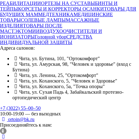
РЕАБИЛИТАЦИИ
ОРТЕЗЫ НА СУСТАВЫ
БИНТЫ И
ТЕЙПЫ
КОРСЕТЫ И КОРРЕКТОРЫ ОСАНКИ
ТОВАРЫ ДЛЯ
БУДУЩИХ МАМ
МЕДТЕХНИКА
МЕДИЦИНСКИЕ
ТОВАРЫ
СОЛЕВЫЕ ЛАМПЫ
МАССАЖНЫЕ
ИЗДЕЛИЯ
ТОВАРЫ ПОСЛЕ
МАСТЭКТОМИИ
ВОЗДУХООЧИСТИТЕЛИ И
ИОНИЗАТОРЫ
Головной убор
СРЕДСТВА
ИНДИВИДУАЛЬНОЙ ЗАЩИТЫ
Адреса салонов:
Чита, ул. Бутина, 101, "Ортокомфорт"
Чита, ул. Амурская, 98, "Человек и здоровье" (вход с
Бутина)
Чита, ул. Ленина, 25, "Ортокомфорт"
Чита, ул. Коханского, 5, "Человек и Здоровье"
Чита, ул. Коханского, 5а, "Точка опоры"
Чита, ул. Сухая Падь 4, Забайкальский протезно-
ортопедический центр
+7 (3022) 55‒00‒50
10:00-19:00 — без выходных
ortoin@bk.ru
Присоединяйтесь к нам: