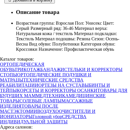
Описание товара
Возрастная группа: Взрослая Пол: Унисекс Цвет:
Серый Размерный ряд: 36-46 Материал верха:
Натуральная кожа / текстиль Материал подкладки:
Текстиль Материал подошвы: Резина Сезон: Осень-
Весна Вид обуви: Полуботинки Категория обуви:
Кроссовки Назначение: Профилактическая обувь
Каталог товаров:
ОРТОПЕДИЧЕСКАЯ
ОБУВЬ
ТРИКОТАЖ
БАНДАЖИ
СТЕЛЬКИ И КОРРЕКТОРЫ
СТОПЫ
ОРТОПЕДИЧЕСКИЕ ПОДУШКИ И
МАТРАЦЫ
ТЕХНИЧЕСКИЕ СРЕДСТВА
РЕАБИЛИТАЦИИ
ОРТЕЗЫ НА СУСТАВЫ
БИНТЫ И
ТЕЙПЫ
КОРСЕТЫ И КОРРЕКТОРЫ ОСАНКИ
ТОВАРЫ ДЛЯ
БУДУЩИХ МАМ
МЕДТЕХНИКА
МЕДИЦИНСКИЕ
ТОВАРЫ
СОЛЕВЫЕ ЛАМПЫ
МАССАЖНЫЕ
ИЗДЕЛИЯ
ТОВАРЫ ПОСЛЕ
МАСТЭКТОМИИ
ВОЗДУХООЧИСТИТЕЛИ И
ИОНИЗАТОРЫ
Головной убор
СРЕДСТВА
ИНДИВИДУАЛЬНОЙ ЗАЩИТЫ
Адреса салонов: