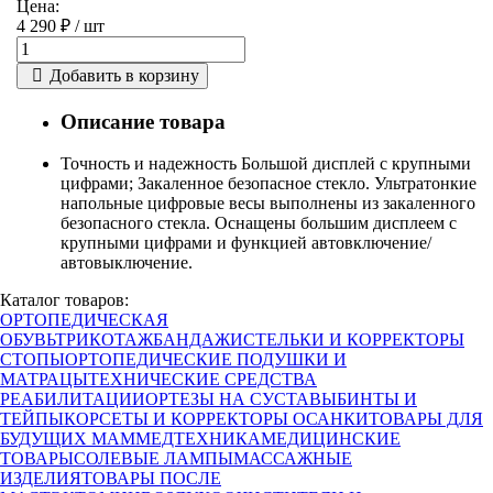
Цена:
4 290 ₽ /
шт
Добавить в корзину
Описание товара
Точность и надежность Большой дисплей с крупными
цифрами; Закаленное безопасное стекло. Ультратонкие
напольные цифровые весы выполнены из закаленного
безопасного стекла. Оснащены большим дисплеем с
крупными цифрами и функцией автовключение/
автовыключение.
Каталог товаров:
ОРТОПЕДИЧЕСКАЯ
ОБУВЬ
ТРИКОТАЖ
БАНДАЖИ
СТЕЛЬКИ И КОРРЕКТОРЫ
СТОПЫ
ОРТОПЕДИЧЕСКИЕ ПОДУШКИ И
МАТРАЦЫ
ТЕХНИЧЕСКИЕ СРЕДСТВА
РЕАБИЛИТАЦИИ
ОРТЕЗЫ НА СУСТАВЫ
БИНТЫ И
ТЕЙПЫ
КОРСЕТЫ И КОРРЕКТОРЫ ОСАНКИ
ТОВАРЫ ДЛЯ
БУДУЩИХ МАМ
МЕДТЕХНИКА
МЕДИЦИНСКИЕ
ТОВАРЫ
СОЛЕВЫЕ ЛАМПЫ
МАССАЖНЫЕ
ИЗДЕЛИЯ
ТОВАРЫ ПОСЛЕ