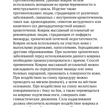
Противопоказания: Данный коврик нельзя
использовать женщинам во время беременности и
менструального цикла. Изделие также
противопоказано лицам, страдающим от различных
заболеваний, связанных с внутренним кровотечением,
таких как: кровохаркание, симптом желудочного или
кишечного (из двенадцатиперстной кишки)
кровотечения. Коврик массажный игольчатый не
рекомендован лицам, страдающим от инфаркта
миокарда, хронической почечной недостаточности.
Коврик нельзя использовать на участках кожи с
выпуклыми родинками, папилломами, бородавками и
другими образованиями. При наличии хронических
заболеваний перед использованием данного коврика
необходимо проконсультироваться с врачом. Способ
применения: Коврик массажный игольчатый можно
накладывать на определенные мышцы или зоны
болевых ощущений, прижимать к поверхности кожи.
При воздействии на спину процедуру можно
проводить на мягком (вначале), а затем на жёстком
основании. При воздействии на спину желательно
поворачиваться с боку на бок, а также перемещаться
на коврике подтягивая ноги, совершать ими
гимнастические движения. Сила надавливания
должна обеспечить колющее воздействие коврика в