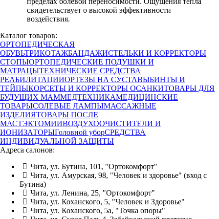
пределах болевой переносимости. Ощущения тепла
свидетельствует о высокой эффективности
воздействия.
Каталог товаров:
ОРТОПЕДИЧЕСКАЯ
ОБУВЬ
ТРИКОТАЖ
БАНДАЖИ
СТЕЛЬКИ И КОРРЕКТОРЫ
СТОПЫ
ОРТОПЕДИЧЕСКИЕ ПОДУШКИ И
МАТРАЦЫ
ТЕХНИЧЕСКИЕ СРЕДСТВА
РЕАБИЛИТАЦИИ
ОРТЕЗЫ НА СУСТАВЫ
БИНТЫ И
ТЕЙПЫ
КОРСЕТЫ И КОРРЕКТОРЫ ОСАНКИ
ТОВАРЫ ДЛЯ
БУДУЩИХ МАМ
МЕДТЕХНИКА
МЕДИЦИНСКИЕ
ТОВАРЫ
СОЛЕВЫЕ ЛАМПЫ
МАССАЖНЫЕ
ИЗДЕЛИЯ
ТОВАРЫ ПОСЛЕ
МАСТЭКТОМИИ
ВОЗДУХООЧИСТИТЕЛИ И
ИОНИЗАТОРЫ
Головной убор
СРЕДСТВА
ИНДИВИДУАЛЬНОЙ ЗАЩИТЫ
Адреса салонов:
Чита, ул. Бутина, 101, "Ортокомфорт"
Чита, ул. Амурская, 98, "Человек и здоровье" (вход с
Бутина)
Чита, ул. Ленина, 25, "Ортокомфорт"
Чита, ул. Коханского, 5, "Человек и Здоровье"
Чита, ул. Коханского, 5а, "Точка опоры"