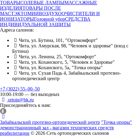
ТОВАРЫ
СОЛЕВЫЕ ЛАМПЫ
МАССАЖНЫЕ
ИЗДЕЛИЯ
ТОВАРЫ ПОСЛЕ
МАСТЭКТОМИИ
ВОЗДУХООЧИСТИТЕЛИ И
ИОНИЗАТОРЫ
Головной убор
СРЕДСТВА
ИНДИВИДУАЛЬНОЙ ЗАЩИТЫ
Адреса салонов:
Чита, ул. Бутина, 101, "Ортокомфорт"
Чита, ул. Амурская, 98, "Человек и здоровье" (вход с
Бутина)
Чита, ул. Ленина, 25, "Ортокомфорт"
Чита, ул. Коханского, 5, "Человек и Здоровье"
Чита, ул. Коханского, 5а, "Точка опоры"
Чита, ул. Сухая Падь 4, Забайкальский протезно-
ортопедический центр
+7 (3022) 55‒00‒50
10:00-19:00 — без выходных
ortoin@bk.ru
Присоединяйтесь к нам:
Забайкальский протезно-ортопедический центр
"Точка опоры"
демонстрационный зал - магазин технических средств
реабилитации
© 2026 Сеть ортопедических салонов