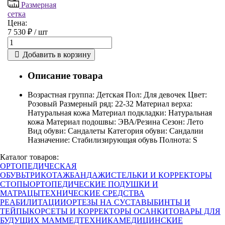
Размерная
сетка
Цена:
7 530 ₽ /
шт
Добавить в корзину
Описание товара
Возрастная группа: Детская Пол: Для девочек Цвет:
Розовый Размерный ряд: 22-32 Материал верха:
Натуральная кожа Материал подкладки: Натуральная
кожа Материал подошвы: ЭВА/Резина Сезон: Лето
Вид обуви: Сандалеты Категория обуви: Сандалии
Назначение: Стабилизирующая обувь Полнота: S
Каталог товаров:
ОРТОПЕДИЧЕСКАЯ
ОБУВЬ
ТРИКОТАЖ
БАНДАЖИ
СТЕЛЬКИ И КОРРЕКТОРЫ
СТОПЫ
ОРТОПЕДИЧЕСКИЕ ПОДУШКИ И
МАТРАЦЫ
ТЕХНИЧЕСКИЕ СРЕДСТВА
РЕАБИЛИТАЦИИ
ОРТЕЗЫ НА СУСТАВЫ
БИНТЫ И
ТЕЙПЫ
КОРСЕТЫ И КОРРЕКТОРЫ ОСАНКИ
ТОВАРЫ ДЛЯ
БУДУЩИХ МАМ
МЕДТЕХНИКА
МЕДИЦИНСКИЕ