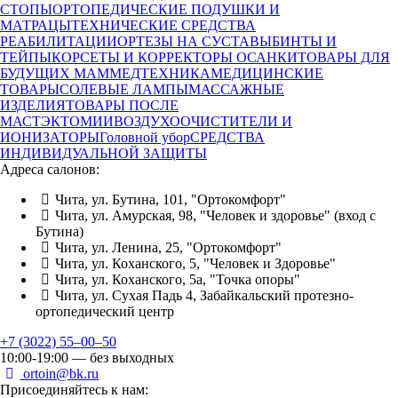
СТОПЫ
ОРТОПЕДИЧЕСКИЕ ПОДУШКИ И
МАТРАЦЫ
ТЕХНИЧЕСКИЕ СРЕДСТВА
РЕАБИЛИТАЦИИ
ОРТЕЗЫ НА СУСТАВЫ
БИНТЫ И
ТЕЙПЫ
КОРСЕТЫ И КОРРЕКТОРЫ ОСАНКИ
ТОВАРЫ ДЛЯ
БУДУЩИХ МАМ
МЕДТЕХНИКА
МЕДИЦИНСКИЕ
ТОВАРЫ
СОЛЕВЫЕ ЛАМПЫ
МАССАЖНЫЕ
ИЗДЕЛИЯ
ТОВАРЫ ПОСЛЕ
МАСТЭКТОМИИ
ВОЗДУХООЧИСТИТЕЛИ И
ИОНИЗАТОРЫ
Головной убор
СРЕДСТВА
ИНДИВИДУАЛЬНОЙ ЗАЩИТЫ
Адреса салонов:
Чита, ул. Бутина, 101, "Ортокомфорт"
Чита, ул. Амурская, 98, "Человек и здоровье" (вход с
Бутина)
Чита, ул. Ленина, 25, "Ортокомфорт"
Чита, ул. Коханского, 5, "Человек и Здоровье"
Чита, ул. Коханского, 5а, "Точка опоры"
Чита, ул. Сухая Падь 4, Забайкальский протезно-
ортопедический центр
+7 (3022) 55‒00‒50
10:00-19:00 — без выходных
ortoin@bk.ru
Присоединяйтесь к нам: