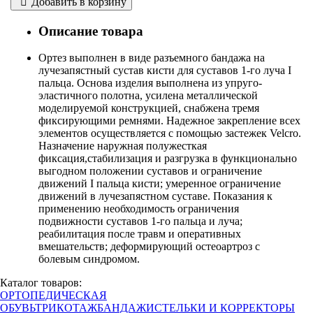
Добавить в корзину
Описание товара
Ортез выполнен в виде разъемного бандажа на
лучезапястный сустав кисти для суставов 1-го луча I
пальца. Основа изделия выполнена из упруго-
эластичного полотна, усилена металлической
моделируемой конструкцией, снабжена тремя
фиксирующими ремнями. Надежное закрепление всех
элементов осуществляется с помощью застежек Velcro.
Назначение наружная полужесткая
фиксация,стабилизация и разгрузка в функционально
выгодном положении суставов и ограничение
движений I пальца кисти; умеренное ограничение
движений в лучезапястном суставе. Показания к
применению необходимость ограничения
подвижности суставов 1-го пальца и луча;
реабилитация после травм и оперативных
вмешательств; деформирующий остеоартроз с
болевым синдромом.
Каталог товаров:
ОРТОПЕДИЧЕСКАЯ
ОБУВЬ
ТРИКОТАЖ
БАНДАЖИ
СТЕЛЬКИ И КОРРЕКТОРЫ