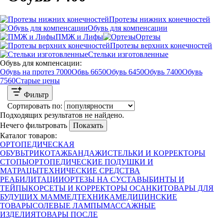
Протезы нижних конечностей
Обувь для компенсации
ПМЖ и Лифы
Ортезы
Протезы верхних конечностей
Стельки изготовленные
Обувь для компенсации:
Обувь на протез 7000
Обвь 6650
Обувь 6450
Обувь 7400
Обувь
7560
Старые цены
Фильтр
Сортировать по:
Подходящих результатов не найдено.
Нечего фильтровать
Показать
Каталог товаров:
ОРТОПЕДИЧЕСКАЯ
ОБУВЬ
ТРИКОТАЖ
БАНДАЖИ
СТЕЛЬКИ И КОРРЕКТОРЫ
СТОПЫ
ОРТОПЕДИЧЕСКИЕ ПОДУШКИ И
МАТРАЦЫ
ТЕХНИЧЕСКИЕ СРЕДСТВА
РЕАБИЛИТАЦИИ
ОРТЕЗЫ НА СУСТАВЫ
БИНТЫ И
ТЕЙПЫ
КОРСЕТЫ И КОРРЕКТОРЫ ОСАНКИ
ТОВАРЫ ДЛЯ
БУДУЩИХ МАМ
МЕДТЕХНИКА
МЕДИЦИНСКИЕ
ТОВАРЫ
СОЛЕВЫЕ ЛАМПЫ
МАССАЖНЫЕ
ИЗДЕЛИЯ
ТОВАРЫ ПОСЛЕ