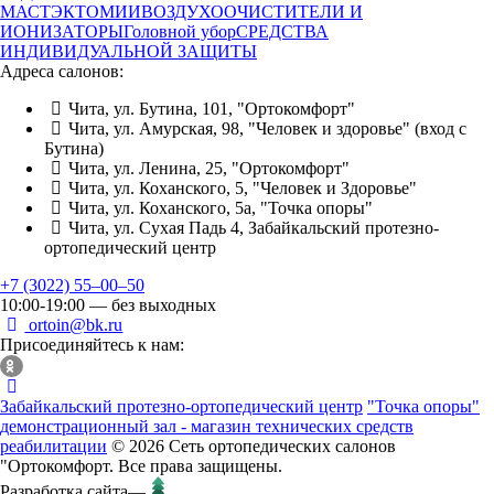
МАСТЭКТОМИИ
ВОЗДУХООЧИСТИТЕЛИ И
ИОНИЗАТОРЫ
Головной убор
СРЕДСТВА
ИНДИВИДУАЛЬНОЙ ЗАЩИТЫ
Адреса салонов:
Чита, ул. Бутина, 101, "Ортокомфорт"
Чита, ул. Амурская, 98, "Человек и здоровье" (вход с
Бутина)
Чита, ул. Ленина, 25, "Ортокомфорт"
Чита, ул. Коханского, 5, "Человек и Здоровье"
Чита, ул. Коханского, 5а, "Точка опоры"
Чита, ул. Сухая Падь 4, Забайкальский протезно-
ортопедический центр
+7 (3022) 55‒00‒50
10:00-19:00 — без выходных
ortoin@bk.ru
Присоединяйтесь к нам:
Забайкальский протезно-ортопедический центр
"Точка опоры"
демонстрационный зал - магазин технических средств
реабилитации
© 2026 Сеть ортопедических салонов
"Ортокомфорт. Все права защищены.
Разработка сайта
—