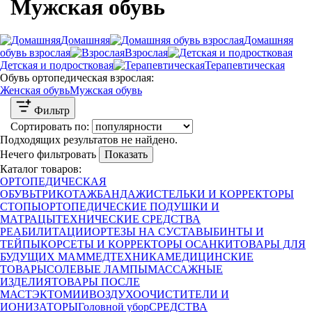
Мужская обувь
Домашняя
Домашняя
обувь взрослая
Взрослая
Детская и подростковая
Терапевтическая
Обувь ортопедическая взрослая:
Женская обувь
Мужская обувь
Фильтр
Сортировать по:
Подходящих результатов не найдено.
Нечего фильтровать
Показать
Каталог товаров:
ОРТОПЕДИЧЕСКАЯ
ОБУВЬ
ТРИКОТАЖ
БАНДАЖИ
СТЕЛЬКИ И КОРРЕКТОРЫ
СТОПЫ
ОРТОПЕДИЧЕСКИЕ ПОДУШКИ И
МАТРАЦЫ
ТЕХНИЧЕСКИЕ СРЕДСТВА
РЕАБИЛИТАЦИИ
ОРТЕЗЫ НА СУСТАВЫ
БИНТЫ И
ТЕЙПЫ
КОРСЕТЫ И КОРРЕКТОРЫ ОСАНКИ
ТОВАРЫ ДЛЯ
БУДУЩИХ МАМ
МЕДТЕХНИКА
МЕДИЦИНСКИЕ
ТОВАРЫ
СОЛЕВЫЕ ЛАМПЫ
МАССАЖНЫЕ
ИЗДЕЛИЯ
ТОВАРЫ ПОСЛЕ
МАСТЭКТОМИИ
ВОЗДУХООЧИСТИТЕЛИ И
ИОНИЗАТОРЫ
Головной убор
СРЕДСТВА