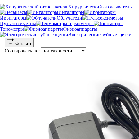
Хирургический отсасыватель
Весы
Ингаляторы
Ирригаторы
Облучатели
Пульсоксиметры
Термометры
Тонометры
Физиоаппараты
Электрические зубные щетки
Фильтр
Сортировать по: