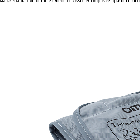
манжеты на плечо Little Doctor и Nissei. На корпусе прибора р