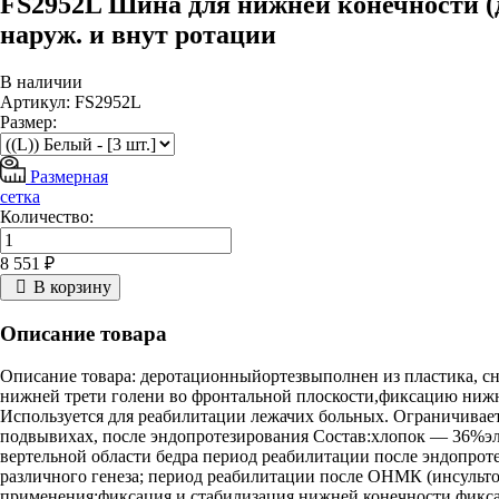
FS2952L Шина для нижней конечности (
наруж. и внут ротации
В наличии
Артикул: FS2952L
Размер:
Размерная
сетка
Количество:
8 551 ₽
В корзину
Описание товара
Описание товара: деротационныйортезвыполнен из пластика, с
нижней трети голени во фронтальной плоскости,фиксацию нижн
Используется для реабилитации лежачих больных. Ограничивает
подвывихах, после эндопротезирования Состав:хлопок — 36%
вертельной области бедра период реабилитации после эндопроте
различного генеза; период реабилитации после ОНМК (инсульто
применения:фиксация и стабилизация нижней конечности,фикс